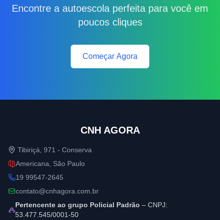
Encontre a autoescola perfeita para você em
poucos cliques
Começar Agora
CNH AGORA
Tibiriçá, 971 - Conserva
Americana, São Paulo
19 99547-2645
contato@cnhagora.com.br
Pertencente ao grupo Policial Padrão
– CNPJ:
53.477.545/0001-50